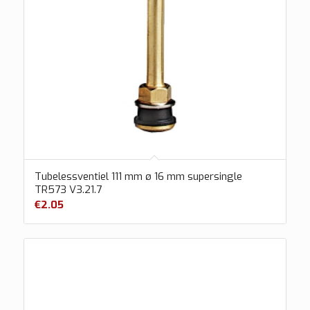
Tubelessventiel 111 mm ø 16 mm supersingle
TR573 V3.21.7
€
2.05